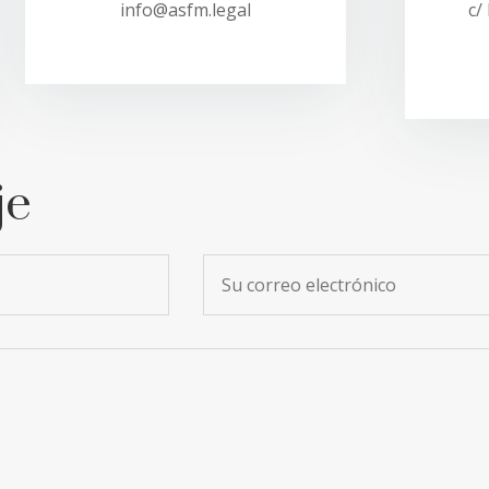
info@asfm.legal
c/
je